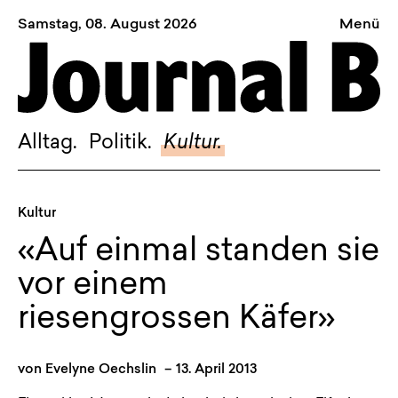
Samstag, 08. August 2026
Menü
Sagt, was Bern bewegt
Alltag.
Politik.
Alltag.
Politik.
Kultur.
Kultur.
Blog.
Kultur
Dossier.
«Auf einmal standen sie
Suche.
vor einem
riesengrossen Käfer»
INSTAGRAM
FACEBOOK
von
Evelyne Oechslin
–
13. April 2013
BLUESKY