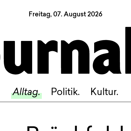
Freitag, 07. August 2026
Sagt, was Bern bewegt
Alltag.
Politik.
Kultur.
Blog.
Dossier.
Suche.
Alltag.
Politik.
Kultur.
INSTAGRAM
FACEBOOK
BLUESKY