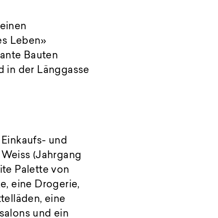
 einen
hes Leben»
kante Bauten
nd in der Länggasse
 Einkaufs- und
 Weiss (Jahrgang
ite Palette von
, eine Drogerie,
elläden, eine
rsalons und ein