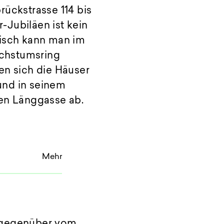
rückstrasse 114 bis
-Jubiläen ist kein
risch kann man im
achstumsring
en sich die Häuser
und in seinem
ren Länggasse ab.
Mehr
n gegenüber vom