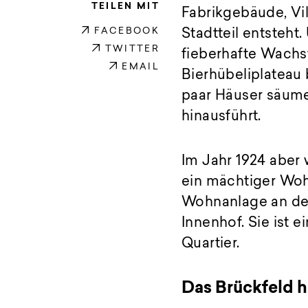
TEILEN MIT
Fabrikgebäude, Vi
FACEBOOK
Stadtteil entsteh
TWITTER
fieberhafte Wachs
EMAIL
Bierhübeliplateau 
paar Häuser säumen
hinausführt.
Im Jahr 1924 aber
ein mächtiger Wohn
Wohnanlage an der
Innenhof. Sie ist 
Quartier.
Das Brückfeld h