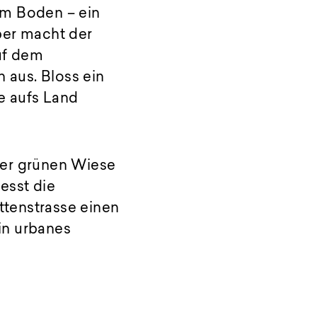
em Boden – ein
ber macht der
uf dem
 aus. Bloss ein
ee aufs Land
der grünen Wiese
esst die
tenstrasse einen
ein urbanes