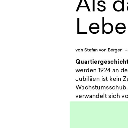
Als 
Leben
von
Stefan von Bergen
–
Quartiergeschich
werden 1924 an de
Jubiläen ist kein Z
Wachstumsschub. W
verwandelt sich vom