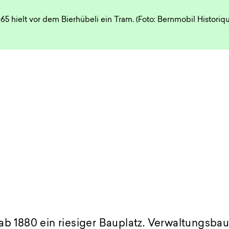
65 hielt vor dem Bierhübeli ein Tram. (Foto: Bernmobil Historiq
ab 1880 ein riesiger Bauplatz. Verwaltungsbau