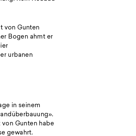
gt von Gunten
her Bogen ahmt er
ier
er urbanen
lage in seinem
frandüberbauung».
kt von Gunten habe
se gewahrt.