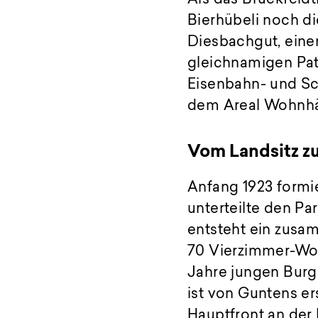
Bierhübeli noch d
Diesbachgut, einen
gleichnamigen Patr
Eisenbahn- und Sch
dem Areal Wohnhä
Vom Landsitz z
Anfang 1923 formi
unterteilte den Par
entsteht ein zus
70 Vierzimmer-Woh
Jahre jungen Burg
ist von Guntens er
Hauptfront an der 