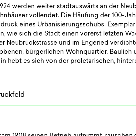
1924 werden weiter stadtauswärts an der Neub
hnhäuser vollendet. Die Häufung der 100-Jahr
Ausdruck eines Urbanisierungsschubs. Exempla
n, wie sich die Stadt einen vorerst letzten W
der Neubrückstrasse und im Engeried verdicht
obenen, bürgerlichen Wohnquartier. Baulich 
n hebt es sich von der proletarischen, hinte
rückfeld
tram 1908 seinen Betrieb aufnimmt, rausche