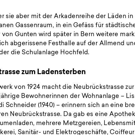
er sie aber mit der Arkadenreihe der Läden in
anen Gassenraum, in ein Gefäss für städtisc
r von Gunten wird später in Bern weitere mar
zlich abgerissene Festhalle auf der Allmend u
oder die Schulanlage Hochfeld.
trasse zum Ladensterben
erk von 1924 macht die Neubrückstrasse zur
gjährige Bewohnerinnen der Wohnanlage – Lis
i Schneider (1940) – erinnern sich an eine bre
ren Neubrückstrasse. Da gab es eine Apotheke
Blumenladen, mehrere Metzgereien, Lebensmitt
kerei, Sanitär- und Elektrogeschäfte, Coiffeu