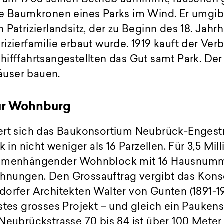
ie Baumkronen eines Parks im Wind. Er umgib
 Patrizierlandsitz, der zu Beginn des 18. Jahr
izierfamilie erbaut wurde. 1919 kauft der Ve
ifffahrtsangestellten das Gut samt Park. Der
user bauen.
ur Wohnburg
ert sich das Baukonsortium Neubrück-Engestr
k in nicht weniger als 16 Parzellen. Für 3,5 Mi
ammenhängender Wohnblock mit 16 Hausnumm
nungen. Den Grossauftrag vergibt das Kons
dorfer Architekten Walter von Gunten (1891-
stes grosses Projekt – und gleich ein Paukens
Neubrückstrasse 70 bis 84 ist über 100 Meter