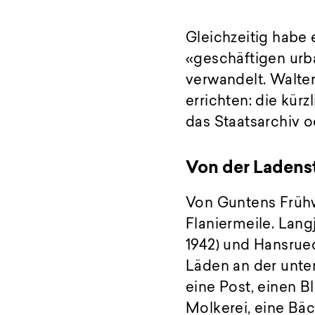
Gleichzeitig habe 
«geschäftigen urb
verwandelt. Walte
errichten: die kür
das Staatsarchiv 
Von der Ladens
Von Guntens Frühw
Flaniermeile. Lan
1942) und Hansrued
Läden an der unte
eine Post, einen 
Molkerei, eine Bäc