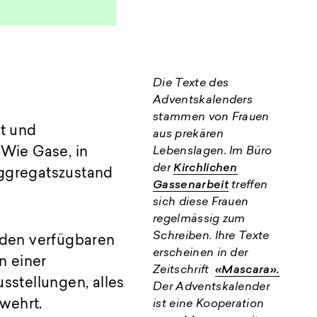
Die Texte des
Adventskalenders
stammen von Frauen
ut und
aus prekären
 Wie Gase, in
Lebenslagen. Im Büro
der
Kirchlichen
ggregatszustand
Gassenarbeit
treffen
sich diese Frauen
regelmässig zum
Schreiben. Ihre Texte
 den verfügbaren
erscheinen in der
n einer
Zeitschrift
«Mascara».
stellungen, alles
Der Adventskalender
wehrt.
ist eine Kooperation