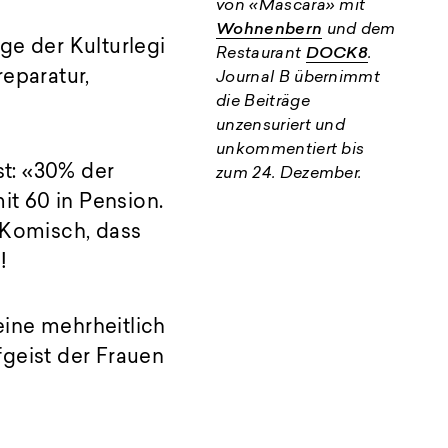
von «Mascara» mit
Wohnenbern
und dem
age der Kulturlegi
Restaurant
DOCK8
.
reparatur,
Journal B übernimmt
die Beiträge
unzensuriert und
unkommentiert bis
st: «30% der
zum 24. Dezember.
t 60 in Pension.
 Komisch, dass
!
eine mehrheitlich
geist der Frauen