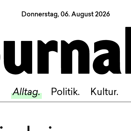
Donnerstag, 06. August 2026
Sagt, was Bern bewegt
Alltag.
Politik.
Kultur.
Blog.
Dossier.
Suche.
Alltag.
Politik.
Kultur.
INSTAGRAM
FACEBOOK
BLUESKY